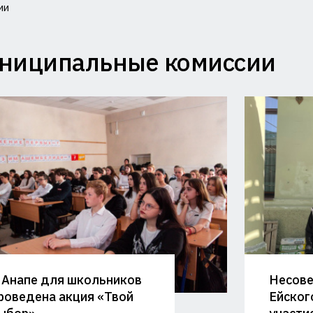
ии
миссия
ниципальные комиссии
лам
совершеннолетних
щите
ав
и
министрации
 Анапе для школьников
Несов
аснодарского
роведена акция «Твой
Ейског