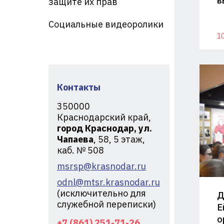
в
защите их прав
кр
Социальные видеоролики
10
Контакты
350000
Краснодарский край,
город Краснодар, ул.
Чапаева
, 58, 5 этаж,
каб. № 508
msrsp@krasnodar.ru
odnl@mtsr.krasnodar.ru
(исключительно для
Д
служебной переписки)
Е
о
+7 (861) 251-71-26