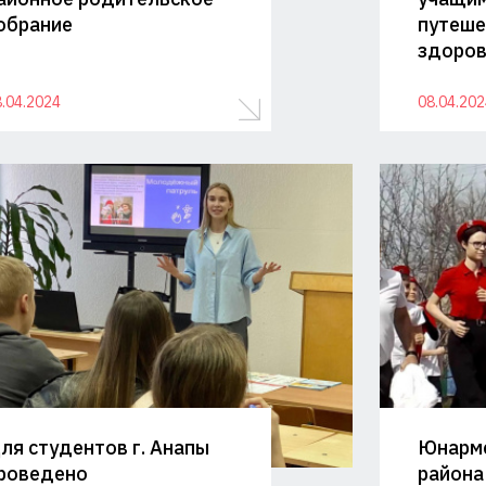
обрание
путеше
здоров
.04.2024
08.04.202
ля студентов г. Анапы
Юнарме
роведено
района