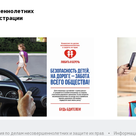
шеннолетних
истрации
ия по делам несовершеннолетних и защите их прав
Информац