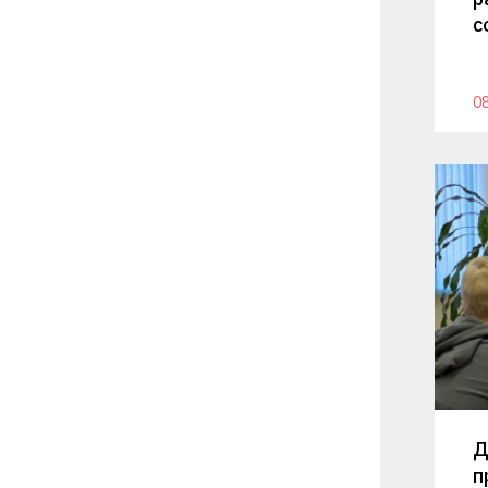
с
08
Д
п