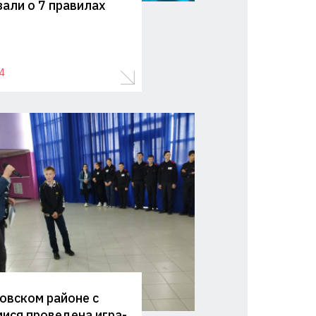
зали о 7 правилах
4
овском районе с
ися проведена игра-