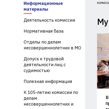
Информационные
комисс
Ко
материалы
по
Му
Деятельность комиссии
де
Нормативная база
не
Отделы по делам
и
несовершеннолетних в МО
за
Допуск к трудовой
их
деятельности лиц с
судимостью
пр
Полезная информация
пр
Ад
К 105-летию комиссии по
В
делам
Кр
п
несовершеннолетних и