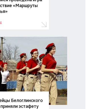
ствие «Маршруты
ья»
4
йцы Белоглинского
 приняли эстафету