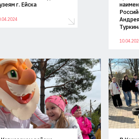
узеям г. Ейска
наимен
Россий
Андрея
.04.2024
Туркин
10.04.202