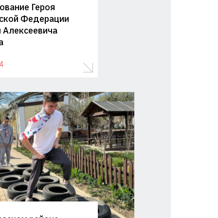
ование Героя
ской Федерации
 Алексеевича
а
4