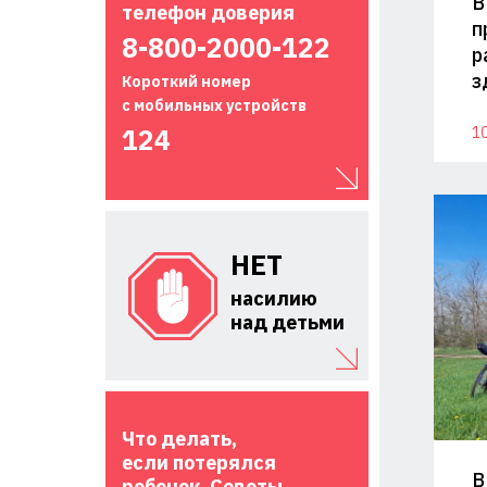
В
телефон доверия
п
8-800-2000-122
р
з
Короткий номер
с мобильных устройств
124
10
НЕТ
насилию
над детьми
Что делать,
если потерялся
В
ребенок. Советы