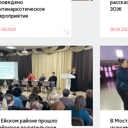
роведено
расска
нтинаркотическое
ЗОЖ
ероприятие
.04.2024
08.04.202
 Ейском районе прошло
В Мост
айонное родительское
учащим