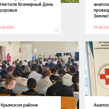
тметили Всемирный День
анапск
доровья
провед
Землю!
.04.2024
09.04.202
 Крымском районе
Анапск