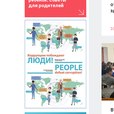
о
для родителей
з
10
В