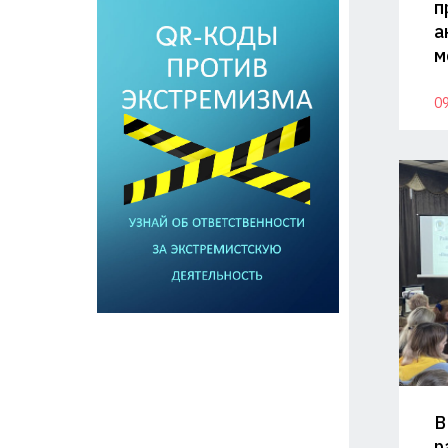
п
а
м
09
В
р