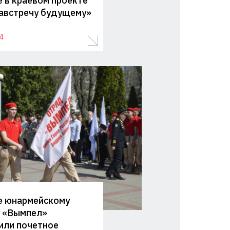
е в краевом проекте
австречу будущему»
4
е юнармейскому
 «Вымпел»
или почетное