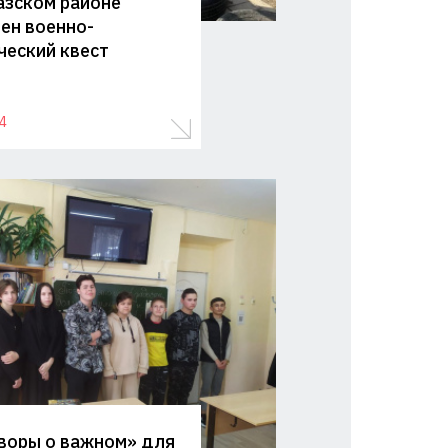
азском районе
ен военно-
ческий квест
4
воры о важном» для