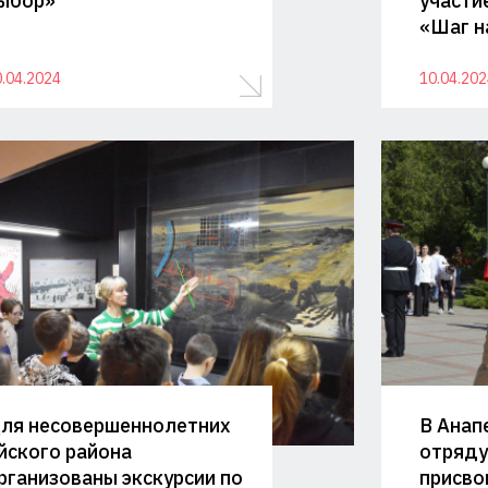
ыбор»
участи
ая
«Шаг н
.04.2024
10.04.202
ля несовершеннолетних
В Анап
йского района
отряду
рганизованы экскурсии по
присво