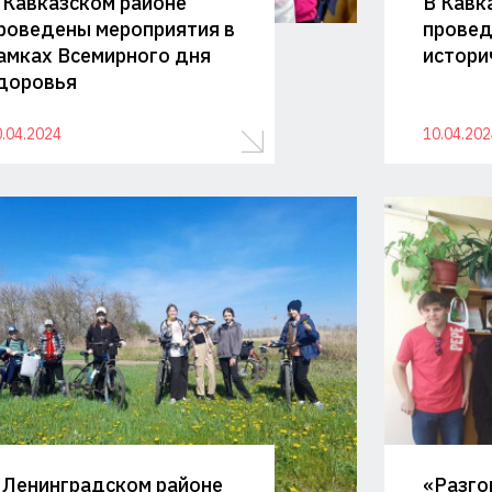
 Кавказском районе
В Кавк
роведены мероприятия в
провед
амках Всемирного дня
истори
доровья
.04.2024
10.04.202
 Ленинградском районе
«Разго