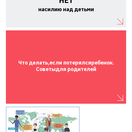
НЕТ
насилию над детьми
Что делать,
если потерялся
ребенок.
Советы
для родителей