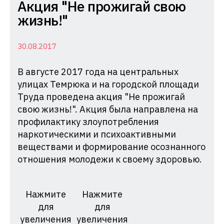
Комиссия
Акция "Не прожигай свою
по
жизнь!"
делам
несовершеннолетних
30.08.2017
и
В августе 2017 года на центральных
защите
улицах Темрюка и на городской площади
их
Труда проведена акция "Не прожигай
прав
свою жизнь!". Акция была направлена на
при
профилактику злоупотребления
Администрации
наркотическими и психоактивными
Краснодарского
веществами и формирование осознанного
края
отношения молодежи к своему здоровью.
Нажмите
Нажмите
для
для
увеличения
увеличения