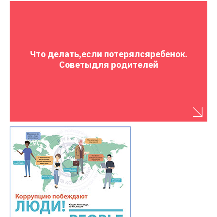
Что делать,
если потерялся
ребенок.
Советы
для родителей