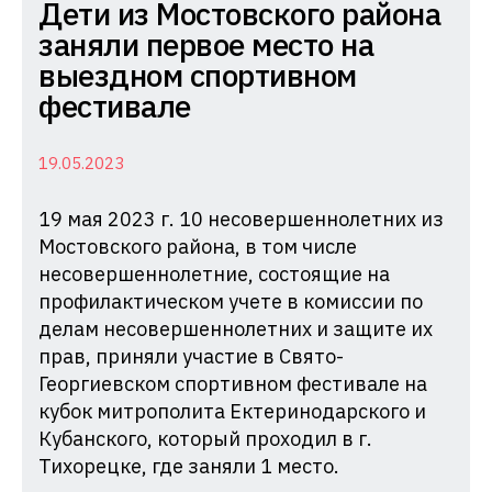
Комиссия
Дети из Мостовского района
по
заняли первое место на
делам
выездном спортивном
несовершеннолетних
фестивале
и
защите
19.05.2023
их
19 мая 2023 г. 10 несовершеннолетних из
прав
Мостовского района, в том числе
при
несовершеннолетние, состоящие на
Администрации
профилактическом учете в комиссии по
Краснодарского
делам несовершеннолетних и защите их
края
прав, приняли участие в Свято-
Георгиевском спортивном фестивале на
кубок митрополита Ектеринодарского и
Кубанского, который проходил в г.
Тихорецке, где заняли 1 место.