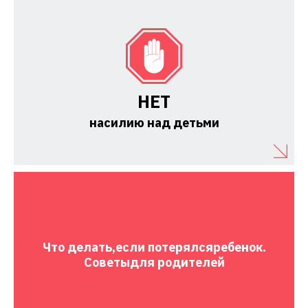
НЕТ
насилию над детьми
Что делать,
если потерялся
ребенок.
Советы
для родителей