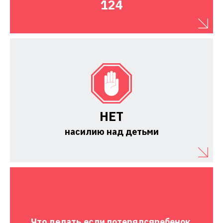
124
НЕТ
насилию над детьми
Что делать,
если потерялся
ребенок.