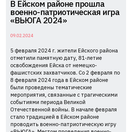
Комиссия
В Ейском районе прошла
по
военно-патриотическая игра
делам
«ВЬЮГА 2024»
несовершеннолетних
и
09.02.2024
защите
5 февраля 2024 г. жители Ейского района
их
отметили памятную дату, 81-летие
прав
освобождения Ейска от немецко-
при
фашистских захватчиков. Со 2 февраля по
Администрации
8 февраля 2024 года в Ейском районе
Краснодарского
были проведены тематические
края
мероприятия, связанные с трагическими
событиями периода Великой
Отечественной войны. В начале февраля
стало традицией в Ейском районе
проводить военно-патриотическую игру
«ВЬЮГА». Местом проведения военно-