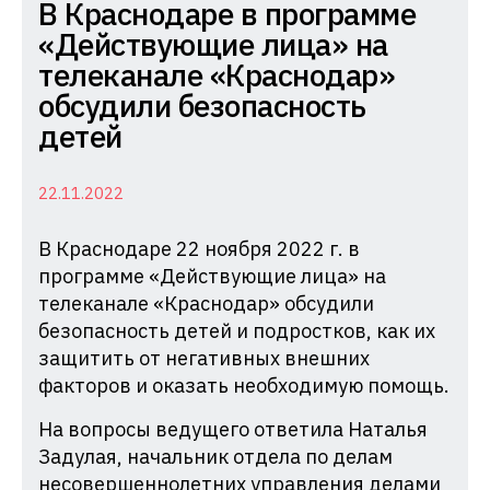
Комиссия
В Краснодаре в программе
по
«Действующие лица» на
делам
телеканале «Краснодар»
несовершеннолетних
обсудили безопасность
и
детей
защите
их
22.11.2022
прав
В Краснодаре 22 ноября 2022 г. в
при
программе «Действующие лица» на
Администрации
телеканале «Краснодар» обсудили
Краснодарского
безопасность детей и подростков, как их
края
защитить от негативных внешних
факторов и оказать необходимую помощь.
На вопросы ведущего ответила Наталья
Задулая, начальник отдела по делам
несовершеннолетних управления делами