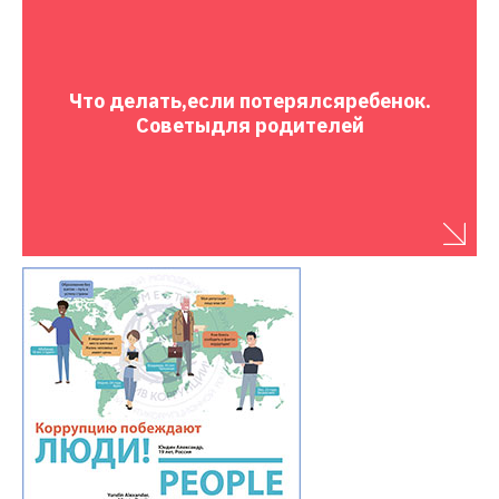
Что делать,
если потерялся
ребенок.
Советы
для родителей