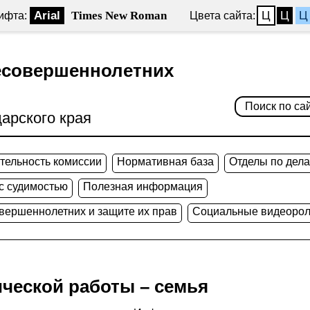
Arial
Times New Roman
Ц
Ц
Ц
ифта:
Цвета сайта:
есовершеннолетних
арского края
тельность комиссии
Нормативная база
Отделы по дел
 с судимостью
Полезная информация
овершеннолетних и защите их прав
Социальные видеорол
ческой работы – семья