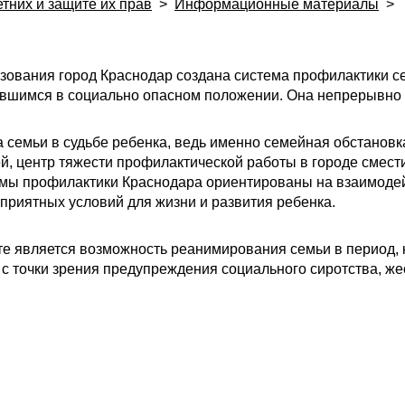
тних и защите их прав
>
Информационные материалы
>
зования город Краснодар создана система профилактики с
вшимся в социально опасном положении. Она непрерывно с
семьи в судьбе ребенка, ведь именно семейная обстановка,
ей, центр тяжести профилактической работы в городе смес
емы профилактики Краснодара ориентированы на взаимоде
оприятных условий для жизни и развития ребенка.
 является возможность реанимирования семьи в период, к
с точки зрения предупреждения социального сиротства, же