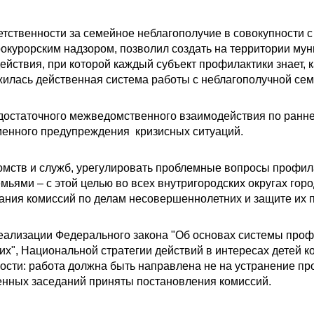
ственности за семейное неблагополучие в совокупности с
окурорским надзором, позволил создать на территории му
йствия, при которой каждый субъект профилактики знает, 
ложилась действенная система работы с неблагополучной сем
едостаточного межведомственного взаимодействия по ранн
менного предупреждения кризисных ситуаций.
мств и служб, урегулировать проблемные вопросы профила
мьями – с этой целью во всех внутригородских округах гор
ния комиссий по делам несовершеннолетних и защите их п
ализации Федерального закона "Об основах системы проф
", Национальной стратегии действий в интересах детей к
сти: работа должна быть направлена не на устранение про
нных заседаний приняты постановления комиссий.