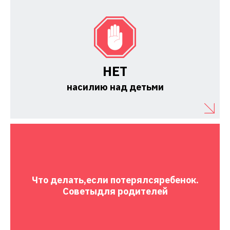
НЕТ
насилию над детьми
Что делать,
если потерялся
ребенок.
Советы
для родителей