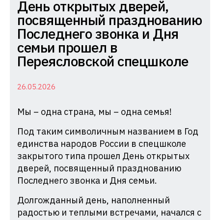
Комиссия
День открытых дверей,
по
посвященный празднованию
делам
Последнего звонка и Дня
несовершеннолетних
семьи прошел в
и
Переясловской спецшколе
защите
их
26.05.2026
прав
Мы – одна страна, мы – одна семья!
при
Администрации
Под таким символичным названием в Год
Краснодарского
единства народов России в спецшколе
края
закрытого типа прошел День открытых
дверей, посвященный празднованию
Последнего звонка и Дня семьи.
Долгожданный день, наполненный
радостью и теплыми встречами, начался с