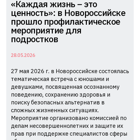
Комиссия
«Каждая жизнь – это
по
ценность»: в Новороссийске
делам
прошло профилактическое
несовершеннолетних
мероприятие для
и
подростков
защите
их
28.05.2026
прав
27 мая 2026 г. в Новороссийске состоялась
при
тематическая встреча с юношами и
Администрации
девушками, посвященная осознанному
Краснодарского
поведению, сохранению здоровья и
края
поиску безопасных альтернатив в
сложных жизненных ситуациях.
Мероприятие организовано комиссией по
делам несовершеннолетних и защите их
прав при поддержке специалистов сферы