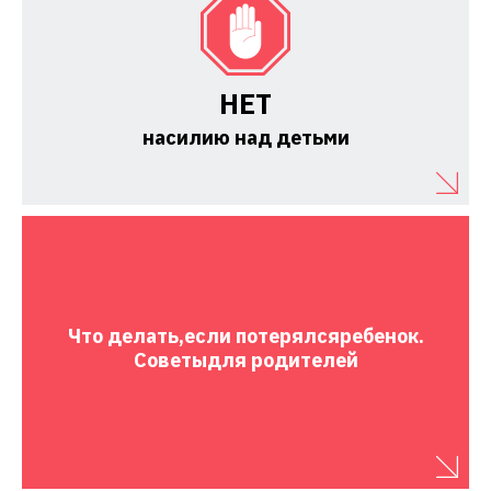
НЕТ
насилию над детьми
Что делать,
если потерялся
ребенок.
Советы
для родителей