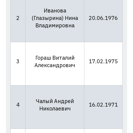
Иванова
0
2
(Глазырина) Нина
20.06.1976
09
Владимировна
Гораш Виталий
0
3
17.02.1975
Александрович
09
Чалый Андрей
0
4
16.02.1971
Николаевич
09