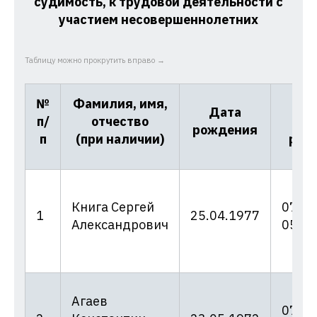
судимость, к трудовой деятельности с
участием несовершеннолетних
Таблицу можно прокрутить вправо →
№
Фамилия, имя,
Ном
Дата
п/
отчество
да
рождения
п
(при наличии)
реш
Книга Сергей
07/14
1
25.04.1977
Александрович
05.07
Агаев
07/15