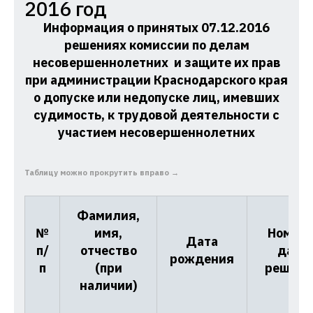
Комиссия
2016 год
по
Информация о принятых 07.12.2016
делам
решениях
комиссии по делам
несовершеннолетних
несовершеннолетних и защите их прав
при администрации Краснодарского края
и
о допуске или недопуске лиц, имевших
защите
судимость, к трудовой деятельности с
их
участием несовершеннолетних
прав
при
Таблицу можно прокрутить вправо →
Администрации
Краснодарского
Фамилия,
края
№
имя,
Номер 
Дата
п/
отчество
дата
рождения
п
(при
решени
наличии)