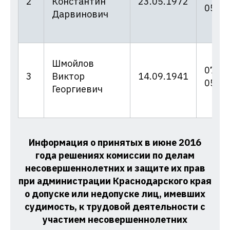
2
Константин
23.05.1972
05.07
Дарвинович
Шмойлов
07/16
3
Виктор
14.09.1941
05.07
Георгиевич
Информация о принятых в июне 2016
года решениях комиссии по делам
несовершеннолетних и защите их прав
при администрации Краснодарского края
о допуске или недопуске лиц, имевших
судимость, к трудовой деятельности с
участием несовершеннолетних