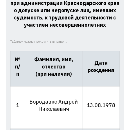
при администрации Краснодарского края
о допуске или недопуске лиц, имевших
судимость, к трудовой деятельности с
участием несовершеннолетних
Таблицу можно прокрутить вправо →
№
Фамилия, имя,
Дата
п/
отчество
рождения
п
(при наличии)
Бородавко Андрей
0
1
13.08.1978
Николаевич
09