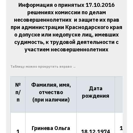
Информация о принятых 17.10.2016
решениях комиссии по делам
несовершеннолетних и защите их прав
при администрации Краснодарского края
о допуске или недопуске лиц, имевших
судимость, к трудовой деятельности с
участием несовершеннолетних
Таблицу можно прокрутить вправо →
№
Фамилия, имя,
Ном
Дата
п/
отчество
д
рождения
п
(при наличии)
реш
Гринева Ольга
10/2
1
18.12.1974