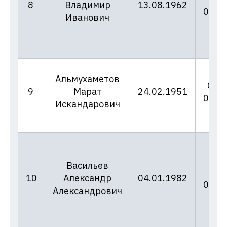
8
Владимир
13.08.1962
02.0
Иванович
Альмухаметов
06/9
9
Марат
24.02.1951
02.0
Искандарович
Васильев
06/
10
Александр
04.01.1982
02.0
Александрович