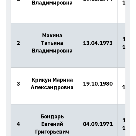
Владимировна
17.1
Макина
10/2
2
Татьяна
13.04.1973
17.1
Владимировна
Крикун Марина
10/
3
19.10.1980
Александровна
17.1
Бондарь
10/2
4
Евгений
04.09.1971
17.1
Григорьевич