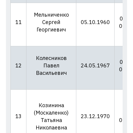
Мельниченко
06/1
11
Сергей
05.10.1960
02.0
Георгиевич
Колесников
06/1
12
Павел
24.05.1967
02.0
Васильевич
Козинина
(Москаленко)
06/
13
23.12.1970
Татьяна
02.0
Николаевна