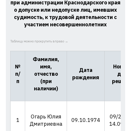
при администрации Краснодарского края
о допуске или недопуске лиц, имевших
судимость, к трудовой деятельности с
участием несовершеннолетних
Таблицу можно прокрутить вправо →
Фамилия,
№
имя,
Номер 
Дата
п/
отчество
дата
рождения
п
(при
решен
наличии)
Огарь Юлия
09/23-д
1
09.10.1974
Дмитриевна
14.09.2