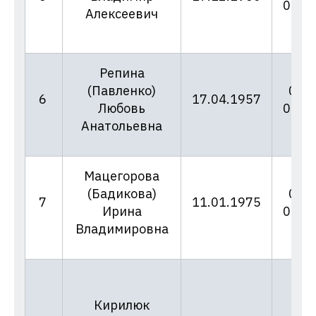
02.0
Алексеевич
Репина
(Павленко)
06/6
6
17.04.1957
Любовь
02.0
Анатольевна
Мацегорова
(Бадикова)
06/7
7
11.01.1975
Ирина
02.0
Владимировна
Кирилюк
06/