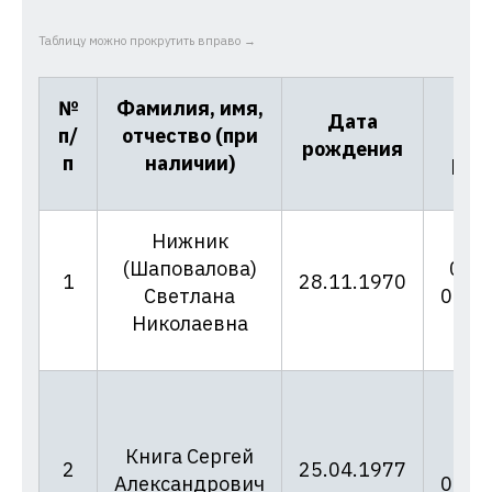
Таблицу можно прокрутить вправо →
№
Фамилия, имя,
Ном
Дата
п/
отчество (при
д
рождения
п
наличии)
реш
Нижник
(Шаповалова)
06/1
1
28.11.1970
Светлана
02.0
Николаевна
Книга Сергей
06/
2
25.04.1977
Александрович
02.0