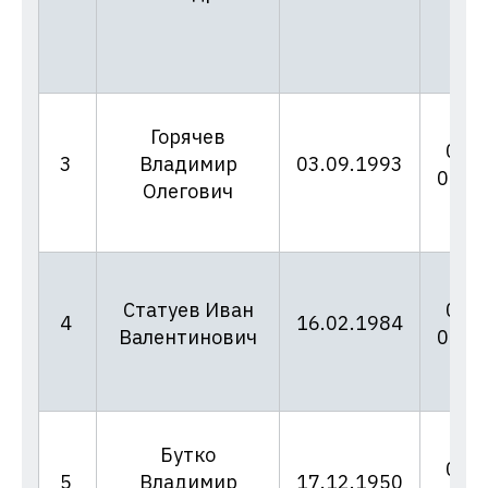
Горячев
06/3
3
Владимир
03.09.1993
02.0
Олегович
Статуев Иван
06/4
4
16.02.1984
Валентинович
02.0
Бутко
06/5
5
Владимир
17.12.1950