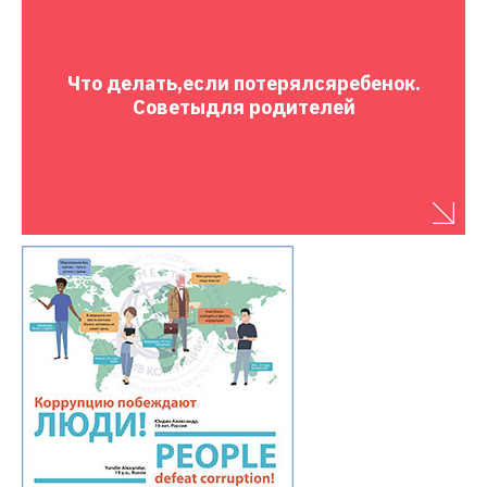
Что делать,
если потерялся
ребенок.
Советы
для родителей