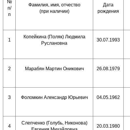
№
Фамилия, имя, отчество
Дата
п/
(при наличии)
рождения
п
Копейкина (Поляк) Людмила
1
30.07.1993
Руслановна
2
Марабян Мартин Оникович
26.08.1979
3
Фоломкин Александр Юрьевич
04.05.1962
Слепченко (Голубь, Никонова)
4
20.03.1980
Евгения Михайловна