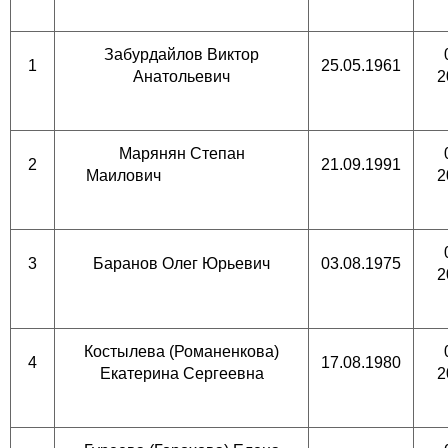
Забурдайлов Виктор
1
25.05.1961
Анатольевич
2
Марянян Степан
2
21.09.1991
Маилович
2
3
Баранов Олег Юрьевич
03.08.1975
2
Костылева (Романенкова)
4
17.08.1980
Екатерина Сергеевна
2