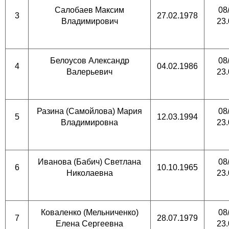
Салобаев Максим
08
3
27.02.1978
Владимирович
23.
Белоусов Александр
08
4
04.02.1986
Валерьевич
23.
Разина (Самойлова) Мария
08
5
12.03.1994
Владимировна
23.
Иванова (Бабич) Светлана
08
6
10.10.1965
Николаевна
23.
Коваленко (Мельниченко)
08
7
28.07.1979
Елена Сергеевна
23.