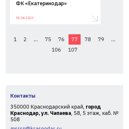
ФК «Екатеринодар»
05.06.2023
1
2
...
75
76
77
78
79
...
106
107
Контакты
350000
Краснодарский край,
город
Краснодар, ул. Чапаева
, 58, 5 этаж, каб. №
508
msrsp@krasnodar.ru