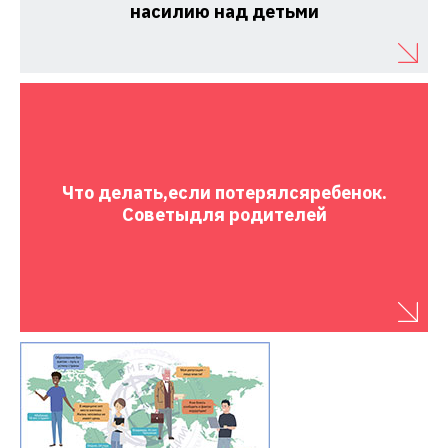
насилию над детьми
Что делать,
если потерялся
ребенок.
Советы
для родителей