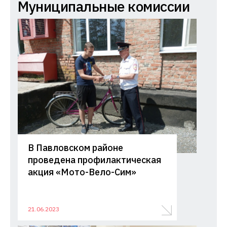
Комиссия
Муниципальные комиссии
по
делам
несовершеннолетних
и
защите
их
прав
при
Администрации
Краснодарского
В Павловском районе
края
проведена профилактическая
акция «Мото-Вело-Сим»
21.06.2023