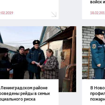
войск 
.02.2019
18.02.201
 Ленинградском районе
В Ново
роведены рейды в семьи
профил
оциального риска
пожарн