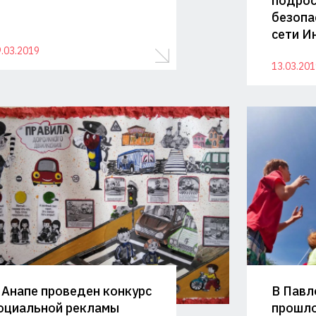
подрос
ая
безопа
сети И
.03.2019
13.03.201
 Анапе проведен конкурс
В Павл
оциальной рекламы
прошло