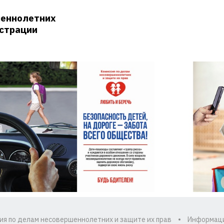
шеннолетних
истрации
ия по делам несовершеннолетних и защите их прав
Информац