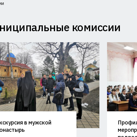
ии
миссия
ниципальные комиссии
лам
совершеннолетних
щите
ав
и
министрации
кскурсия в мужской
Профи
аснодарского
онастырь
меропр