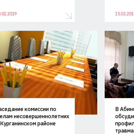
.02.2019
15.02.201
аседание комиссии по
В Абин
елам несовершеннолетних
обсуди
 Курганинском районе
профил
травма