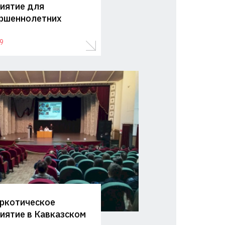
иятие для
ршеннолетних
9
ркотическое
иятие в Кавказском