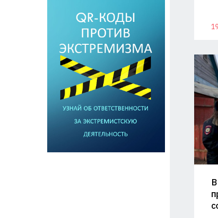
19
В
п
с