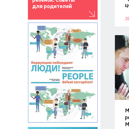
ц
для родителей
28
М
р
М