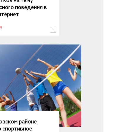
тков на тему
сного поведения в
нтернет
9
овском районе
 спортивное