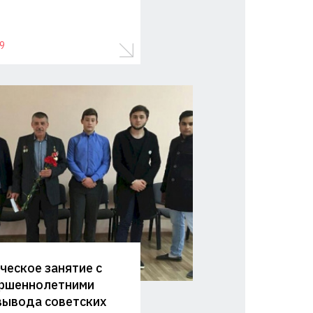
9
ческое занятие с
ршеннолетними
вывода советских