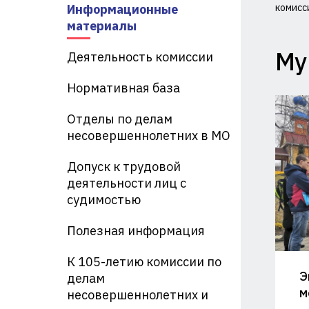
Информационные
комисс
Ко
материалы
по
Му
Деятельность комиссии
де
Нормативная база
не
Отделы по делам
и
несовершеннолетних в МО
за
Допуск к трудовой
их
деятельности лиц с
судимостью
пр
Полезная информация
пр
Ад
К 105-летию комиссии по
Э
делам
Кр
м
несовершеннолетних и