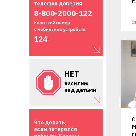
Н
телефон доверия
8-800-2000-122
01
Короткий номер
с мобильных устройств
124
НЕТ
насилию
над детьми
С
Что делать,
М
если потерялся
п
ребенок. Советы