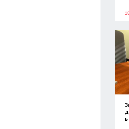
18
З
д
в