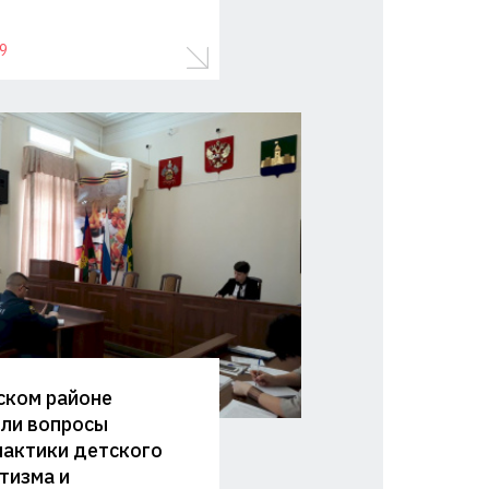
9
ском районе
ли вопросы
актики детского
тизма и