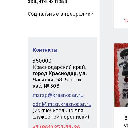
защите их прав
кр
Социальные видеоролики
19
Контакты
350000
Краснодарский край,
город Краснодар, ул.
Чапаева
, 58, 5 этаж,
каб. № 508
msrsp@krasnodar.ru
odnl@mtsr.krasnodar.ru
(исключительно для
служебной переписки)
В
с
+7 (861) 251-71-26