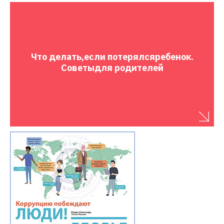
Что делать,
если потерялся
ребенок.
Советы
для родителей