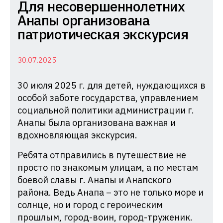
Комиссия
Для несовершеннолетних
по
Анапы организована
делам
патриотическая экскурсия
несовершеннолетних
и
30.07.2025
защите
30 июля 2025 г. для детей, нуждающихся в
их
особой заботе государства, управлением
прав
социальной политики администрации г.
при
Анапы была организована важная и
Администрации
вдохновляющая экскурсия.
Краснодарского
Ребята отправились в путешествие не
края
просто по знакомым улицам, а по местам
боевой славы г. Анапы и Анапского
района. Ведь Анапа – это не только море и
солнце, но и город с героическим
прошлым, город-воин, город-труженик.