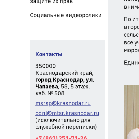
защите их прав
кр
внима
Социальные видеоролики
По ит
второ
сельс
все у
моро
Контакты
Един
350000
Краснодарский край,
город Краснодар, ул.
Чапаева
, 58, 5 этаж,
каб. № 508
msrsp@krasnodar.ru
odnl@mtsr.krasnodar.ru
(исключительно для
служебной переписки)
+7 (861) 251-71-26