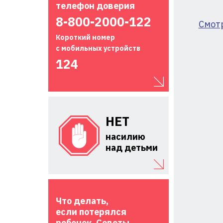
телефон доверия
8-800-2000-122
Смот
Короткий номер
с мобильных устройств
124
НЕТ
насилию
над детьми
Что делать,
если потерялся
ребенок. Советы