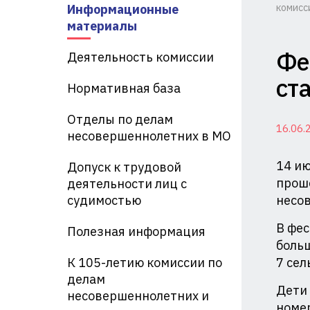
Информационные
комисс
Ко
материалы
по
Фе
Деятельность комиссии
де
ст
Нормативная база
не
Отделы по делам
16.06.
и
несовершеннолетних в МО
за
14 ию
Допуск к трудовой
их
проше
деятельности лиц с
судимостью
несо
пр
В фес
Полезная информация
пр
больш
Ад
К 105-летию комиссии по
7 сел
делам
Кр
Дети 
несовершеннолетних и
номер