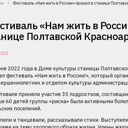
ии
Фестиваль «Нам жить в России» прошел в станице Полтавс
миссия
стиваль «Нам жить в Росси
лам
анице Полтавской Красноа
совершеннолетних
2022
щите
ня 2022 года в Доме культуры станицы Полтавско
л фестиваль «Нам жить в России!», который орга
вершеннолетних и отделом культуры администрац
ав
тивале приняли участие 35 подростков, состоящих
и
е 60 детей группы «риска» были активными боле
министрации
ьских поселений.
аснодарского
пели и танцевали, рассказывали стихи. Выступил
ами на тему здорового образа жизни. Члены жюри