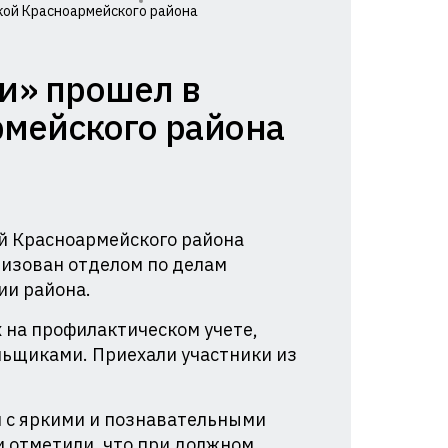
кой Красноармейского района
и» прошел в
рмейского района
й Красноармейского района
низован отделом по делам
ии района.
 на профилактическом учете,
льщиками. Приехали участники из
и с яркими и познавательными
 отметили, что при должном