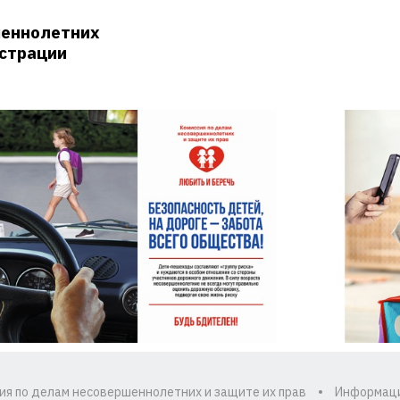
шеннолетних
истрации
ия по делам несовершеннолетних и защите их прав
Информац