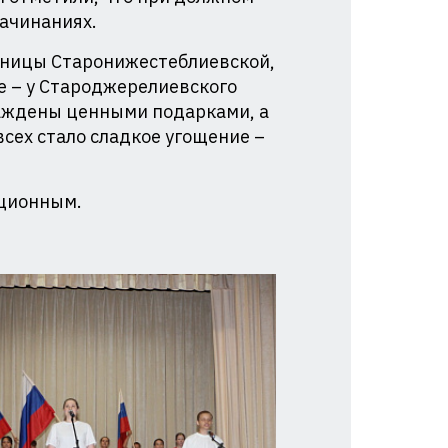
начинаниях.
таницы Старонижестеблиевской,
ье – у Староджерелиевского
раждены ценными подарками, а
сех стало сладкое угощение –
иционным.