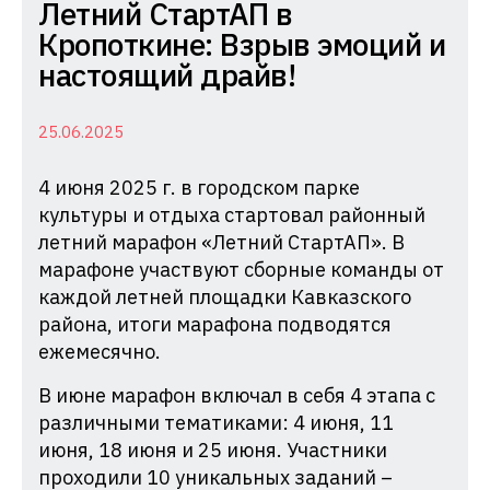
Комиссия
Летний СтартАП в
по
Кропоткине: Взрыв эмоций и
делам
настоящий драйв!
несовершеннолетних
и
25.06.2025
защите
4 июня 2025 г. в городском парке
их
культуры и отдыха стартовал районный
прав
летний марафон «Летний СтартАП». В
при
марафоне участвуют сборные команды от
Администрации
каждой летней площадки Кавказского
Краснодарского
района, итоги марафона подводятся
края
ежемесячно.
В июне марафон включал в себя 4 этапа с
различными тематиками: 4 июня, 11
июня, 18 июня и 25 июня. Участники
проходили 10 уникальных заданий –