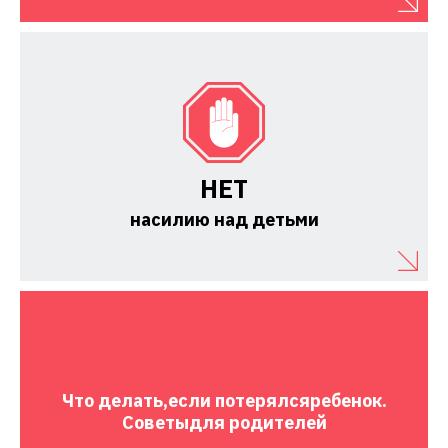
НЕТ
насилию над детьми
Что делать,
если потерялся
ребенок.
Советы
для родителей