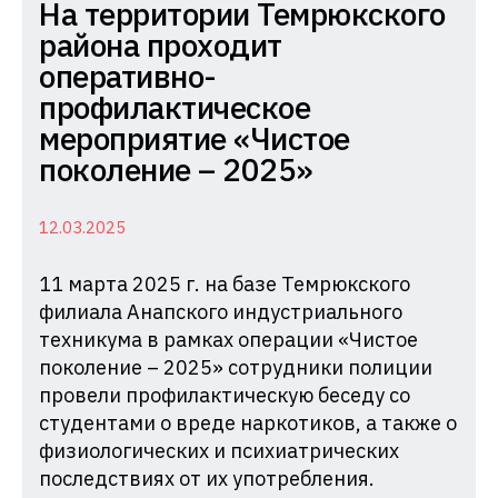
Комиссия
На территории Темрюкского
по
района проходит
делам
оперативно-
несовершеннолетних
профилактическое
и
мероприятие «Чистое
защите
поколение – 2025»
их
прав
12.03.2025
при
11 марта 2025 г. на базе Темрюкского
Администрации
филиала Анапского индустриального
Краснодарского
техникума в рамках операции «Чистое
края
поколение – 2025» сотрудники полиции
провели профилактическую беседу со
студентами о вреде наркотиков, а также о
физиологических и психиатрических
последствиях от их употребления.