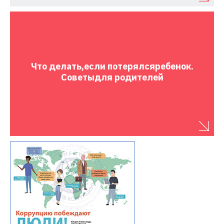
Что делать,
если потерялся
ребенок.
Советы
для родителей