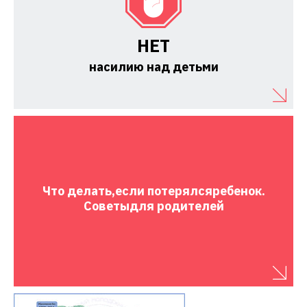
НЕТ
насилию над детьми
Что делать,
если потерялся
ребенок.
Советы
для родителей