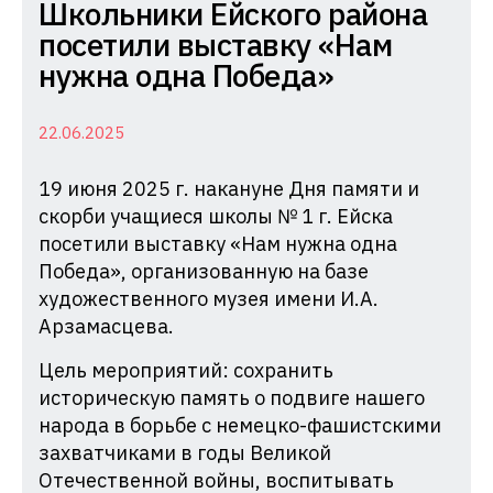
Комиссия
Школьники Ейского района
по
посетили выставку «Нам
делам
нужна одна Победа»
несовершеннолетних
и
22.06.2025
защите
19 июня 2025 г. накануне Дня памяти и
их
скорби учащиеся школы № 1 г. Ейска
прав
посетили выставку «Нам нужна одна
при
Победа», организованную на базе
Администрации
художественного музея имени И.А.
Краснодарского
Арзамасцева.
края
Цель мероприятий: сохранить
историческую память о подвиге нашего
народа в борьбе с немецко-фашистскими
захватчиками в годы Великой
Отечественной войны, воспитывать