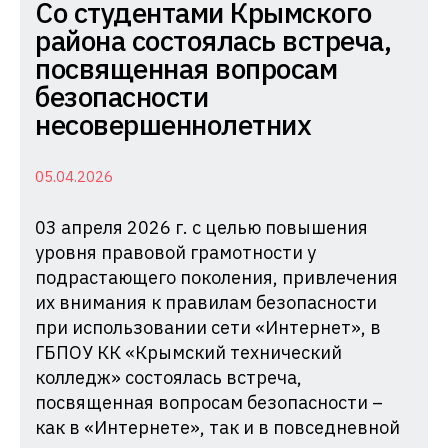
Комиссия
Со студентами Крымского
по
района состоялась встреча,
делам
посвященная вопросам
несовершеннолетних
безопасности
и
несовершеннолетних
защите
их
05.04.2026
прав
03 апреля 2026 г. с целью повышения
при
уровня правовой грамотности у
Администрации
подрастающего поколения, привлечения
Краснодарского
их внимания к правилам безопасности
края
при использовании сети «Интернет», в
ГБПОУ КК «Крымский технический
колледж» состоялась встреча,
посвященная вопросам безопасности –
как в «Интернете», так и в повседневной