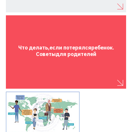
Что делать,
если потерялся
ребенок.
Советы
для родителей