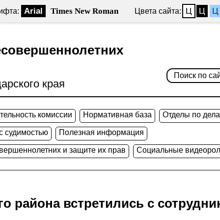
Arial
Times New Roman
Ц
Ц
Ц
ифта:
Цвета сайта:
есовершеннолетних
арского края
тельность комиссии
Нормативная база
Отделы по дел
 с судимостью
Полезная информация
овершеннолетних и защите их прав
Социальные видеорол
о района встретились с сотрудни