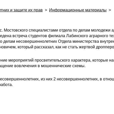
тних и защите их прав
>
Информационные материалы
>
пос. Мостовского специалистами отдела по делам молодежи
едена встреча студентов филиала Лабинского аграрного т
по делам несовершеннолетних Отдела министерства внутре
овичем, который рассказал, как не стать жертвой дроппер
ение мероприятий просветительского характера, которые 
ращение вовлечения в мошеннические схемы.
несовершеннолетних, из них 2 несовершеннолетних, в отно
абота.