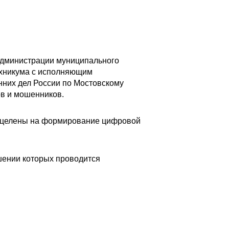
 администрации муниципального
ехникума с исполняющим
нних дел России по Мостовскому
ов и мошенников.
нацелены на формирование цифровой
шении которых проводится