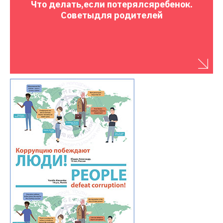
Что делать,
если потерялся
ребенок.
Советы
для родителей