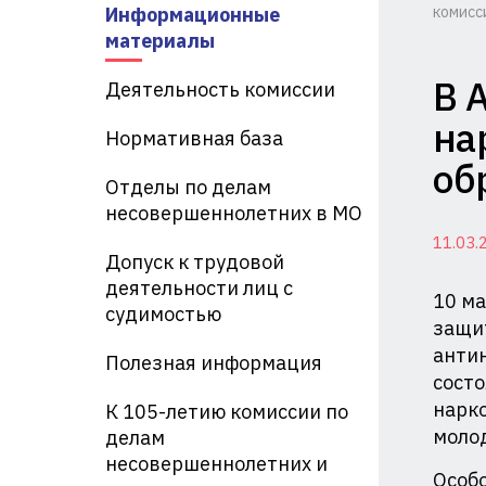
Информационные
комисс
Ко
материалы
по
В 
Деятельность комиссии
де
на
Нормативная база
не
об
Отделы по делам
и
несовершеннолетних в МО
11.03.
за
Допуск к трудовой
их
деятельности лиц с
10 ма
судимостью
пр
защит
анти
Полезная информация
пр
состо
нарко
Ад
К 105-летию комиссии по
моло
делам
Кр
несовершеннолетних и
Особо