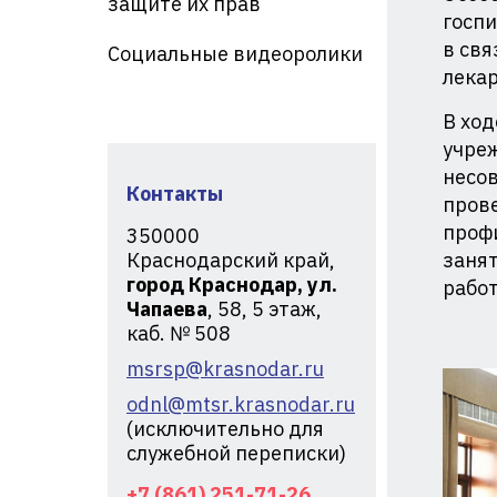
защите их прав
кр
госпи
в свя
Социальные видеоролики
лекар
В ход
учре
несов
Контакты
прове
профи
350000
Краснодарский край,
занят
город Краснодар, ул.
рабо
Чапаева
, 58, 5 этаж,
каб. № 508
msrsp@krasnodar.ru
odnl@mtsr.krasnodar.ru
(исключительно для
служебной переписки)
+7 (861) 251-71-26