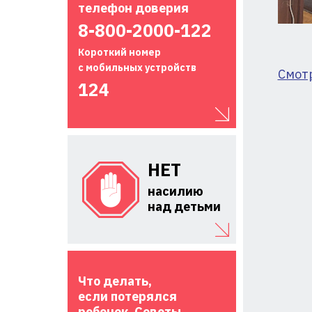
телефон доверия
8-800-2000-122
Короткий номер
с мобильных устройств
Смот
124
НЕТ
насилию
над детьми
Что делать,
если потерялся
ребенок. Советы