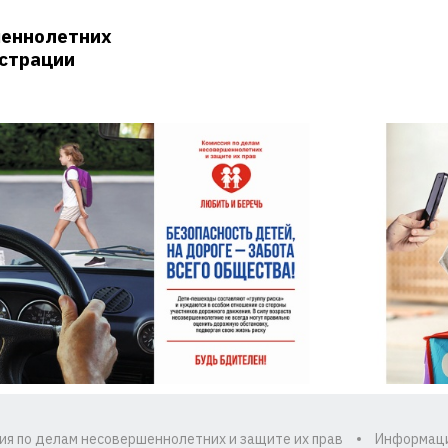
шеннолетних
истрации
ия по делам несовершеннолетних и защите их прав
Информац