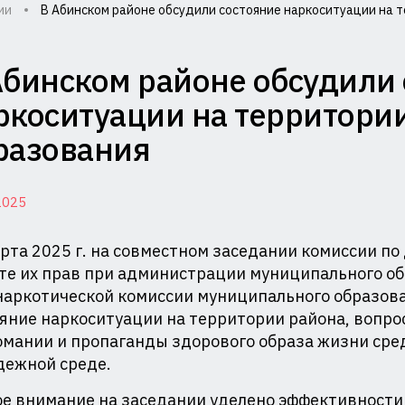
ии
В Абинском районе обсудили состояние наркоситуации на 
миссия
Абинском районе обсудили
лам
ркоситуации на территори
совершеннолетних
разования
2025
щите
рта 2025 г. на совместном заседании комиссии п
ав
е их прав при администрации муниципального об
наркотической комиссии муниципального образова
и
яние наркоситуации на территории района, вопр
мании и пропаганды здорового образа жизни сред
министрации
дежной среде.
аснодарского
е внимание на заседании уделено эффективности