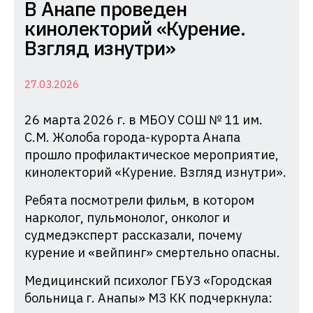
Комиссия
В Анапе проведен
по
кинолекторий «Курение.
делам
Взгляд изнутри»
несовершеннолетних
и
27.03.2026
защите
26 марта 2026 г. в МБОУ СОШ № 11 им.
их
С.М. Жолоба города-курорта Анапа
прав
прошло профилактическое мероприятие,
при
кинолекторий «Курение. Взгляд изнутри».
Администрации
Краснодарского
Ребята посмотрели фильм, в котором
нарколог, пульмонолог, онколог и
края
судмедэксперт рассказали, почему
курение и «вейпинг» смертельно опасны.
Медицинский психолог ГБУЗ «Городская
больница г. Анапы» МЗ КК подчеркнула: