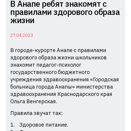
Комиссия
В Анапе ребят знакомят с
по
правилами здорового образа
делам
жизни
несовершеннолетних
и
27.04.2023
защите
В городе-курорте Анапе с правилами
их
здорового образа жизни школьников
прав
знакомит педагог-психолог
при
государственного бюджетного
Администрации
учреждения здравоохранения «Городская
Краснодарского
больница города Анапы» министерства
края
здравоохранения Краснодарского края
Ольга Венгерская.
Правила звучат так:
Здоровое питание.