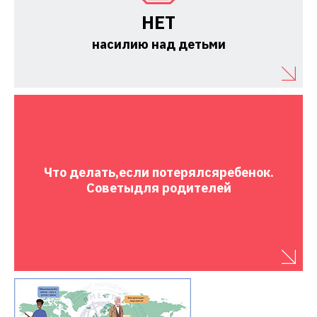
НЕТ
насилию над детьми
Что делать,
если потерялся
ребенок.
Советы
для родителей