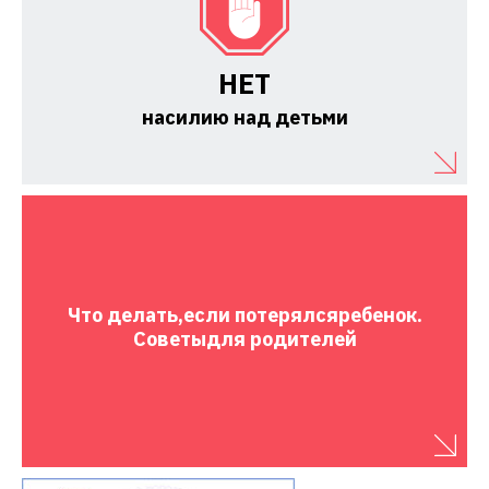
НЕТ
насилию над детьми
Что делать,
если потерялся
ребенок.
Советы
для родителей