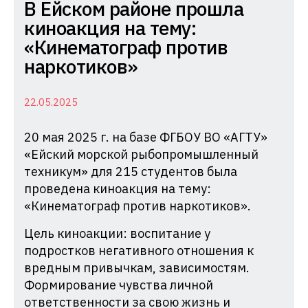
Комиссия
В Ейском районе прошла
по
киноакция на тему:
делам
«Кинематограф против
несовершеннолетних
наркотиков»
и
защите
22.05.2025
их
20 мая 2025 г. на базе ФГБОУ ВО «АГТУ»
прав
«Ейский морской рыбопромышленный
при
техникум» для 215 студентов была
Администрации
проведена киноакция на тему:
Краснодарского
«Кинематограф против наркотиков».
края
Цель киноакции: воспитание у
подростков негативного отношения к
вредным привычкам, зависимостям.
Формирование чувства личной
ответственности за свою жизнь и