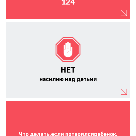
124
НЕТ
насилию над детьми
Что делать,
если потерялся
ребенок.