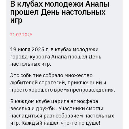
Комиссия
В клубах молодежи Анапы
по
прошел День настольных
делам
игр
несовершеннолетних
и
21.07.2025
защите
19 июля 2025 г. в клубах молодежи
их
города-курорта Анапа прошел День
прав
настольных игр.
при
Администрации
Это событие собрало множество
Краснодарского
любителей стратегий, приключений и
просто хорошего времяпрепровождения.
края
В каждом клубе царила атмосфера
веселья и дружбы. Участники смогли
насладиться разнообразием настольных
игр. Каждый нашел что-то по душе!