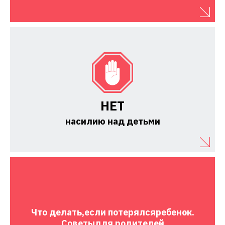
НЕТ
насилию над детьми
Что делать,
если потерялся
ребенок.
Советы
для родителей