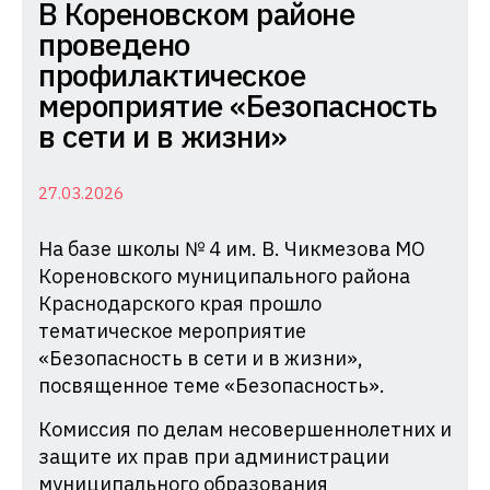
Комиссия
В Кореновском районе
по
проведено
делам
профилактическое
несовершеннолетних
мероприятие «Безопасность
и
в сети и в жизни»
защите
их
27.03.2026
прав
На базе школы № 4 им. В. Чикмезова МО
при
Кореновского муниципального района
Администрации
Краснодарского края прошло
Краснодарского
тематическое мероприятие
края
«Безопасность в сети и в жизни»,
посвященное теме «Безопасность».
Комиссия по делам несовершеннолетних и
защите их прав при администрации
муниципального образования