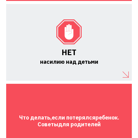
НЕТ
насилию над детьми
Что делать,
если потерялся
ребенок.
Советы
для родителей