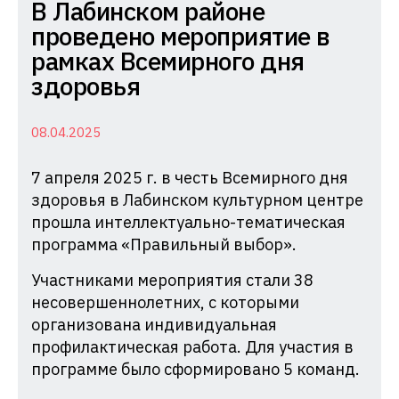
Комиссия
В Лабинском районе
по
проведено мероприятие в
делам
рамках Всемирного дня
несовершеннолетних
здоровья
и
защите
08.04.2025
их
7 апреля 2025 г. в честь Всемирного дня
прав
здоровья в Лабинском культурном центре
при
прошла интеллектуально-тематическая
Администрации
программа «Правильный выбор».
Краснодарского
края
Участниками мероприятия стали 38
несовершеннолетних, с которыми
организована индивидуальная
профилактическая работа. Для участия в
программе было сформировано 5 команд.