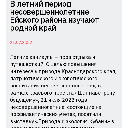
Комиссия
В летний период
по
несовершеннолетние
делам
Ейского района изучают
несовершеннолетних
родной край
и
защите
21.07.2022
их
Летние каникулы – пора отдыха и
прав
путешествий. С целью повышения
при
интереса к природе Краснодарского края,
Администрации
патриотического и экологического
Краснодарского
воспитания несовершеннолетних, в
края
рамках краевого проекта «Шаг навстречу
будущему», 21 июля 2022 года
несовершеннолетние, состоящие на
профилактических учетах, посетили
выставку «Природа и экология Кубани» в