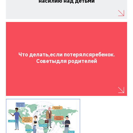
насилию над детьми
Что делать,
если потерялся
ребенок.
Советы
для родителей