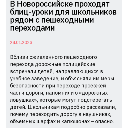
Комиссия
В Новороссийске проходят
по
блиц-уроки для школьников
делам
рядом с пешеходными
несовершеннолетних
переходами
и
защите
24.01.2023
их
Вблизи оживленного пешеходного
прав
перехода дорожные полицейские
при
встречали детей, направляющихся в
Администрации
учебное заведение, и объясняли им меры
Краснодарского
безопасности при переходе проезжей
края
части дороги, напомнили о «дорожных
ловушках», которые могут подстерегать
детей. Школьникам подробно рассказали,
почему переходить дорогу в наушниках,
объемных шарфах и капюшонах – опасно.