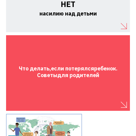
НЕТ
насилию над детьми
Что делать,
если потерялся
ребенок.
Советы
для родителей