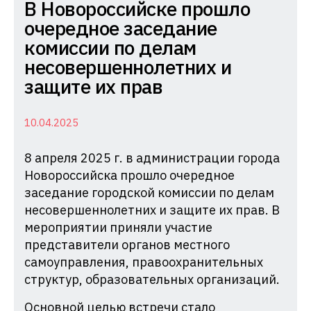
Комиссия
В Новороссийске прошло
по
очередное заседание
делам
комиссии по делам
несовершеннолетних
несовершеннолетних и
и
защите их прав
защите
их
10.04.2025
прав
8 апреля 2025 г. в администрации города
при
Новороссийска прошло очередное
Администрации
заседание городской комиссии по делам
Краснодарского
несовершеннолетних и защите их прав. В
края
мероприятии приняли участие
представители органов местного
самоуправления, правоохранительных
структур, образовательных организаций.
Основной целью встречи стало