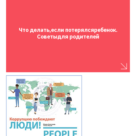
Что делать,
если потерялся
ребенок.
Советы
для родителей