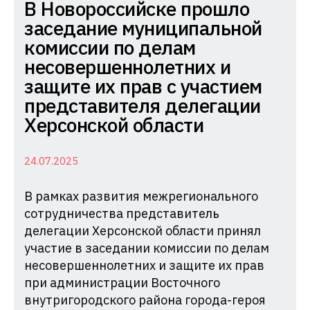
Комиссия
В Новороссийске прошло
по
заседание муниципальной
делам
комиссии по делам
несовершеннолетних
несовершеннолетних и
и
защите их прав с участием
защите
представителя делегации
их
Херсонской области
прав
при
24.07.2025
Администрации
В рамках развития межрегионального
Краснодарского
сотрудничества представитель
края
делегации Херсонской области принял
участие в заседании комиссии по делам
несовершеннолетних и защите их прав
при администрации Восточного
внутригородского района города-героя