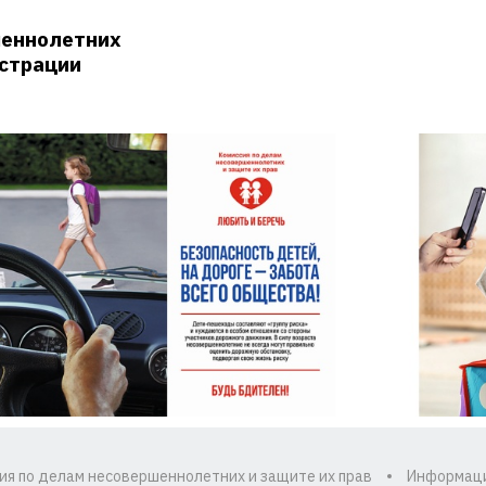
шеннолетних
истрации
ия по делам несовершеннолетних и защите их прав
Информац