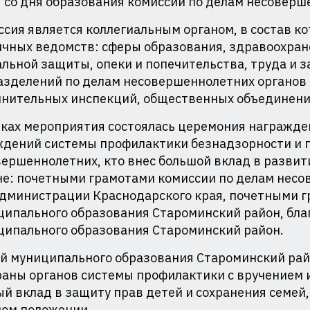
 со дня образования комиссий по делам несоверш
ая
сия является коллегиальным органом, в состав к
чных ведомств: сферы образования, здравоохран
льной защиты, опеки и попечительства, труда и за
зделений по делам несовершеннолетних органов в
нительных инспекций, общественных объединений
ках мероприятия состоялась церемония награжде
ждений системы профилактики безнадзорности и
ершеннолетних, кто внес большой вклад в разви
е: почетными грамотами комиссии по делам несо
администрации Краснодарского края, почетными 
ципального образования Староминский район, бл
ципального образования Староминский район.
ой муниципального образования Староминский рай
аны органов системы профилактики с вручением 
й вклад в защиту прав детей и сохранения семей
ном положении.