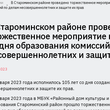
ии
В Староминском районе проведено торжественное мероприя
ий по делам несовершеннолетних и защите их прав
миссия
Староминском районе пров
лам
ржественное мероприятие в
совершеннолетних
 дня образования комиссий
совершеннолетних и защит
щите
2023
ав
варя 2023 года исполнилось 105 лет со дня создан
и
ершеннолетних и защите их прав.
министрации
варя 2023 года в МБУК «Районный дом культуры и
аснодарского
ования Староминский район прошло торжественно