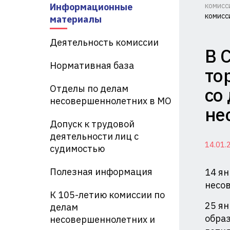
Информационные
комисс
комисс
Ко
материалы
по
Деятельность комиссии
В 
де
Нормативная база
то
не
Отделы по делам
со
и
несовершеннолетних в МО
не
за
Допуск к трудовой
их
деятельности лиц с
14.01.
судимостью
пр
Полезная информация
14 ян
пр
несов
Ад
К 105-летию комиссии по
25 ян
делам
Кр
образ
несовершеннолетних и