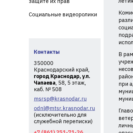
летия
защите их прав
кр
Комис
Социальные видеоролики
разли
социа
подра
испол
Контакты
В рам
учре
350000
несов
Краснодарский край,
город Краснодар, ул.
район
Чапаева
, 58, 5 этаж,
при 
каб. № 508
муни
msrsp@krasnodar.ru
муни
odnl@mtsr.krasnodar.ru
Глав
(исключительно для
ветер
служебной переписки)
личны
+7 (861) 251-71-26
опас