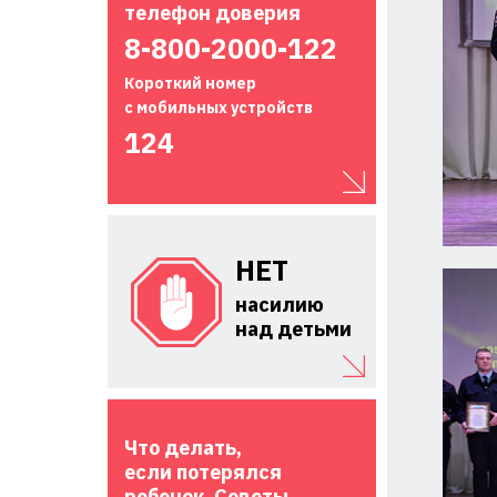
телефон доверия
8-800-2000-122
Короткий номер
с мобильных устройств
124
НЕТ
насилию
над детьми
Что делать,
если потерялся
ребенок. Советы