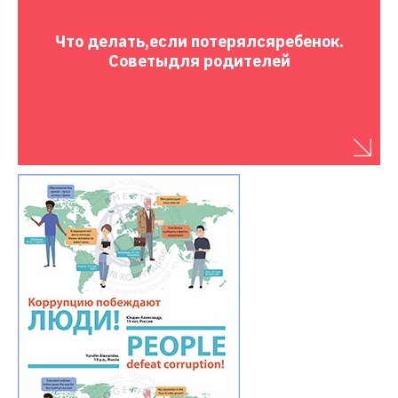
Что делать,
если потерялся
ребенок.
Советы
для родителей