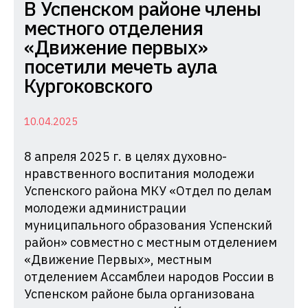
Комиссия
В Успенском районе члены
по
местного отделения
делам
«Движение первых»
несовершеннолетних
посетили мечеть аула
и
Кургоковского
защите
их
10.04.2025
прав
8 апреля 2025 г. в целях духовно-
при
нравственного воспитания молодежи
Администрации
Успенского района МКУ «Отдел по делам
Краснодарского
молодежи администрации
края
муниципального образования Успенский
район» совместно с местным отделением
«Движение Первых», местным
отделением Ассамблеи народов России в
Успенском районе была организована