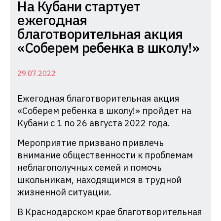
Комиссия
На Кубани стартует
по
ежегодная
делам
благотворительная акция
несовершеннолетних
«Соберем ребенка в школу!»
и
защите
29.07.2022
их
Ежегодная благотворительная акция
прав
«Соберем ребенка в школу!» пройдет на
при
Кубани с 1 по 26 августа 2022 года.
Администрации
Краснодарского
Мероприятие призвано привлечь
края
внимание общественности к проблемам
неблагополучных семей и помочь
школьникам, находящимся в трудной
жизненной ситуации.
В Краснодарском крае благотворительная