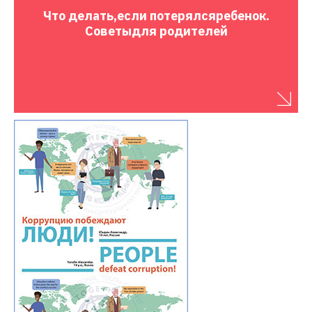
Что делать,
если потерялся
ребенок.
Советы
для родителей