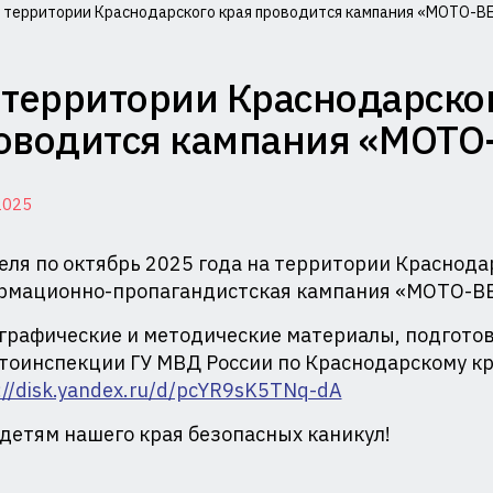
 территории Краснодарского края проводится кампания «МОТО-
миссия
 территории Краснодарско
лам
оводится кампания «МОТ
совершеннолетних
2025
щите
еля по октябрь 2025 года на территории Краснода
рмационно-пропагандистская кампания «МОТО-В
ав
графические и методические материалы, подгото
тоинспекции ГУ МВД России по Краснодарскому к
и
://disk.yandex.ru/d/pcYR9sK5TNq-dA
министрации
детям нашего края безопасных каникул!
аснодарского