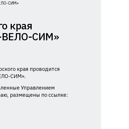
ВЕЛО-СИМ»
го края
О-ВЕЛО-СИМ»
рского края проводится
ЕЛО-СИМ».
вленные Управлением
раю, размещены по ссылке: