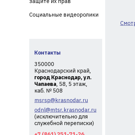
защите их прав
кр
Социальные видеоролики
Смот
Контакты
350000
Краснодарский край,
город Краснодар, ул.
Чапаева
, 58, 5 этаж,
каб. № 508
msrsp@krasnodar.ru
odnl@mtsr.krasnodar.ru
(исключительно для
служебной переписки)
+7 (861) 251-71-26