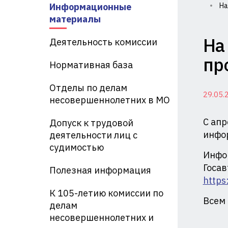
Информационные
На
Ко
материалы
по
На
Деятельность комиссии
де
пр
Нормативная база
не
Отделы по делам
29.05.
и
несовершеннолетних в МО
за
С апр
Допуск к трудовой
их
инфо
деятельности лиц с
судимостью
пр
Инфо
Госав
Полезная информация
пр
https
Ад
К 105-летию комиссии по
Всем 
делам
Кр
несовершеннолетних и