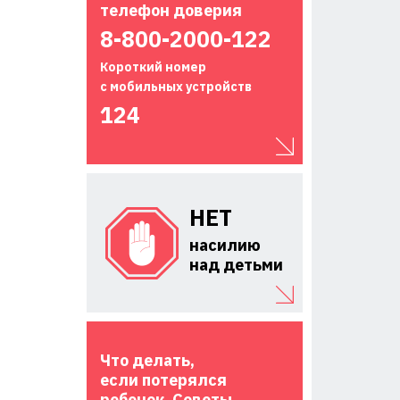
телефон доверия
8-800-2000-122
Короткий номер
с мобильных устройств
124
НЕТ
насилию
над детьми
Что делать,
если потерялся
ребенок. Советы