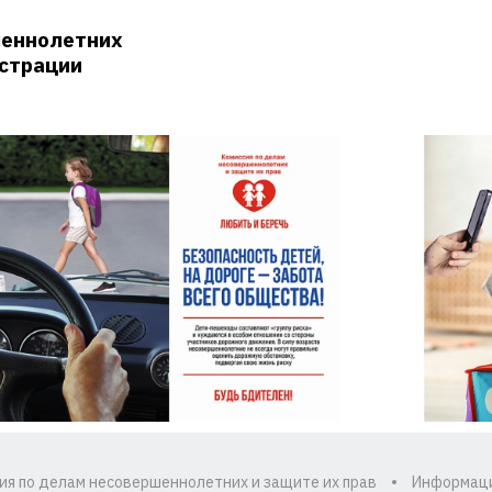
шеннолетних
истрации
ия по делам несовершеннолетних и защите их прав
Информац