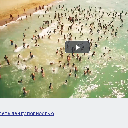
ая
Play
Video
реть ленту полностью