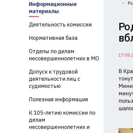
Информационные
Ро
Ко
материалы
по
Ро
Деятельность комиссии
де
вб
Нормативная база
не
Отделы по делам
17.08.
и
несовершеннолетних в МО
за
В Кра
Допуск к трудовой
их
тонут
деятельности лиц с
судимостью
Минис
пр
минут
Полезная информация
польз
пр
шалос
Ад
К 105-летию комиссии по
делам
Кр
несовершеннолетних и