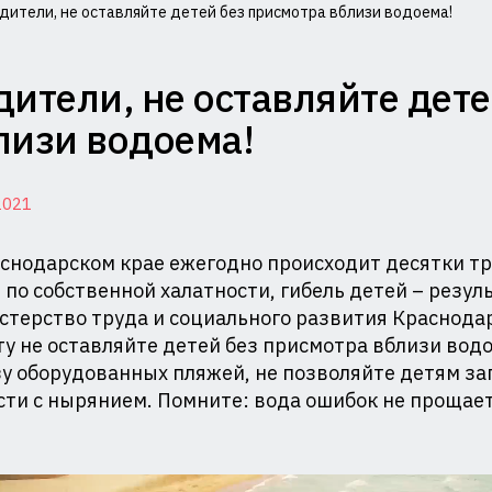
дители, не оставляйте детей без присмотра вблизи водоема!
миссия
дители, не оставляйте дет
лам
лизи водоема!
совершеннолетних
2021
щите
снодарском крае ежегодно происходит десятки тр
 по собственной халатности, гибель детей – резу
терство труда и социального развития Краснодар
ав
у не оставляйте детей без присмотра вблизи водо
у оборудованных пляжей, не позволяйте детям за
и
ти с нырянием. Помните: вода ошибок не прощает
министрации
аснодарского