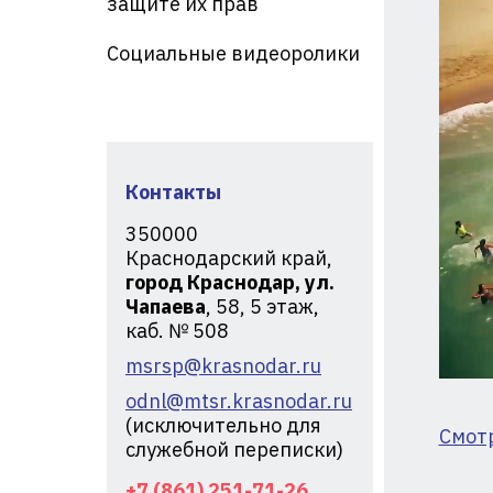
защите их прав
кр
Социальные видеоролики
Контакты
350000
Краснодарский край,
город Краснодар, ул.
Чапаева
, 58, 5 этаж,
каб. № 508
msrsp@krasnodar.ru
odnl@mtsr.krasnodar.ru
(исключительно для
Смот
служебной переписки)
+7 (861) 251-71-26