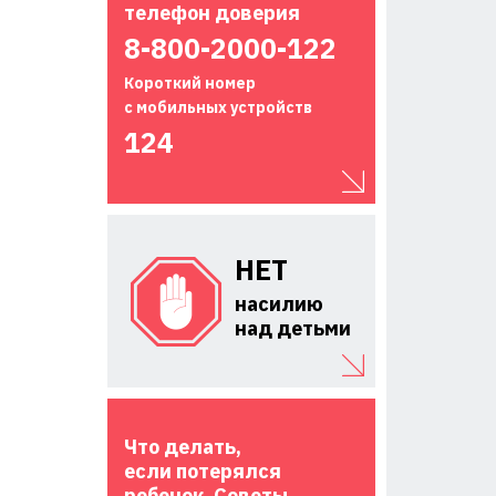
телефон доверия
8-800-2000-122
Короткий номер
с мобильных устройств
124
НЕТ
насилию
над детьми
Что делать,
если потерялся
ребенок. Советы