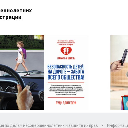
шеннолетних
истрации
ия по делам несовершеннолетних и защите их прав
Информац