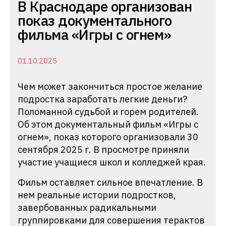
Комиссия
В Краснодаре организован
по
показ документального
делам
фильма «Игры с огнем»
несовершеннолетних
и
01.10.2025
защите
Чем может закончиться простое желание
их
подростка заработать легкие деньги?
прав
Поломанной судьбой и горем родителей.
при
Об этом документальный фильм «Игры с
Администрации
огнем», показ которого организовали 30
Краснодарского
сентября 2025 г. В просмотре приняли
края
участие учащиеся школ и колледжей края.
Фильм оставляет сильное впечатление. В
нем реальные истории подростков,
завербованных радикальными
группировками для совершения терактов