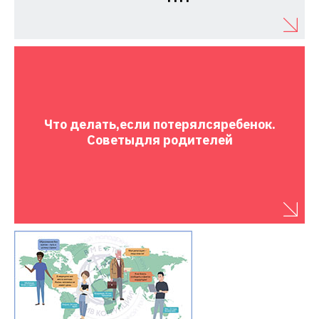
Что делать,
если потерялся
ребенок.
Советы
для родителей