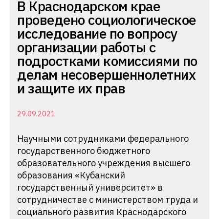
Комиссия
В Краснодарском крае
по
проведено социологическое
делам
исследование по вопросу
несовершеннолетних
организации работы с
и
подростками комиссиями по
защите
делам несовершеннолетних
их
и защите их прав
прав
при
29.09.2021
Администрации
Научными сотрудниками федерального
Краснодарского
государственного бюджетного
края
образовательного учреждения высшего
образования «Кубанский
государственный университет» в
сотрудничестве с министерством труда и
социального развития Краснодарского