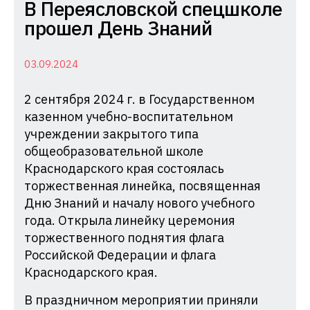
Комиссия
В Переясловской спецшколе
по
прошел День Знаний
делам
несовершеннолетних
03.09.2024
и
2 сентября 2024 г. в Государственном
защите
казенном учебно-воспитательном
их
учреждении закрытого типа
прав
общеобразовательной школе
при
Краснодарского края состоялась
Администрации
торжественная линейка, посвященная
Краснодарского
Дню Знаний и началу нового учебного
края
года. Открыла линейку церемония
торжественного поднятия флага
Российской Федерации и флага
Краснодарского края.
В праздничном мероприятии приняли