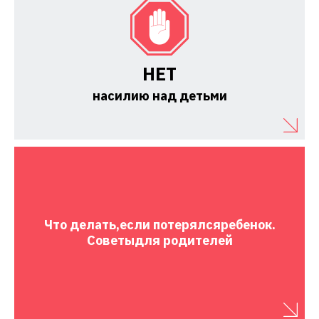
НЕТ
насилию над детьми
Что делать,
если потерялся
ребенок.
Советы
для родителей