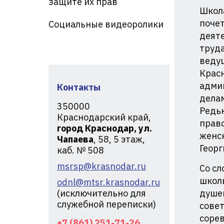
защите их прав
кр
Школа
почет
Социальные видеоролики
деяте
труда
ведущ
Красн
админ
Контакты
дела
350000
Редьк
Краснодарский край,
прав
город Краснодар, ул.
женс
Чапаева
, 58, 5 этаж,
Георг
каб. № 508
msrsp@krasnodar.ru
Со сл
школ
odnl@mtsr.krasnodar.ru
(исключительно для
душев
служебной переписки)
совет
соре
+7 (861) 251-71-26