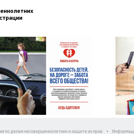
шеннолетних
истрации
ия по делам несовершеннолетних и защите их прав
Информац