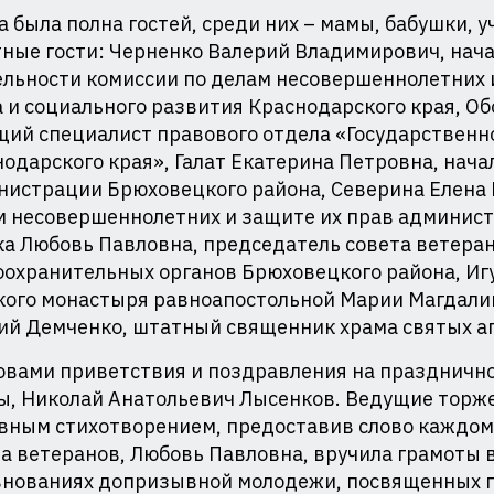
ая
 была полна гостей, среди них – мамы, бабушки, у
ные гости: Черненко Валерий Владимирович, нач
льности комиссии по делам несовершеннолетних 
 и социального развития Краснодарского края, Об
ий специалист правового отдела «Государственн
одарского края», Галат Екатерина Петровна, нач
истрации Брюховецкого района, Северина Елена 
м несовершеннолетних и защите их прав админист
а Любовь Павловна, председатель совета ветеран
оохранительных органов Брюховецкого района, Иг
кого монастыря равноапостольной Марии Магдали
ий Демченко, штатный священник храма святых ап
овами приветствия и поздравления на праздничн
ы, Николай Анатольевич Лысенков. Ведущие торже
ным стихотворением, предоставив слово каждому
а ветеранов, Любовь Павловна, вручила грамоты 
внованиях допризывной молодежи, посвященных па