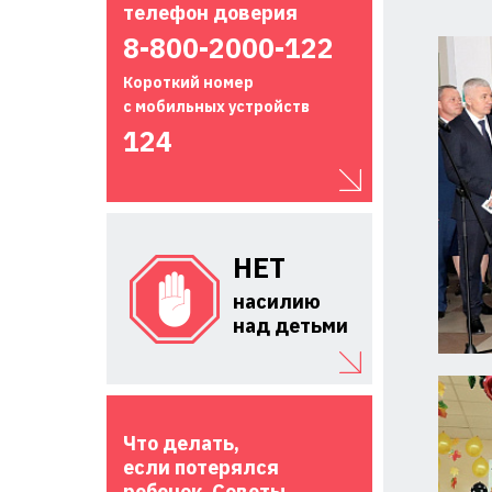
телефон доверия
8-800-2000-122
Короткий номер
с мобильных устройств
124
НЕТ
насилию
над детьми
Что делать,
если потерялся
ребенок. Советы