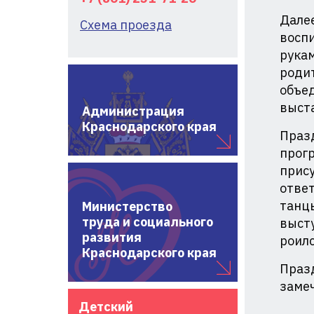
Далее
Схема проезда
воспи
рукам
родит
объе
выста
Администрация
Краснодарского края
Празд
прогр
прис
ответ
танцы
Министерство
труда и социального
высту
развития
роилс
Краснодарского края
Празд
замеч
Детский