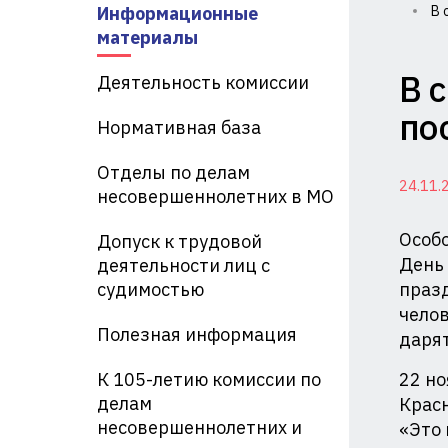
Информационные
В 
Ко
материалы
по
В 
Деятельность комиссии
де
по
Нормативная база
не
Отделы по делам
24.11.
и
несовершеннолетних в МО
за
Особо
Допуск к трудовой
их
День 
деятельности лиц с
судимостью
празд
пр
челов
Полезная информация
дарят
пр
Ад
К 105-летию комиссии по
22 но
делам
Крас
Кр
несовершеннолетних и
«Это 