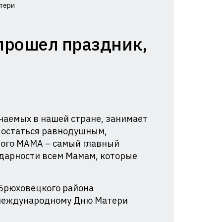
тери
 прошел праздник,
чаемых в нашей стране, занимает
т остаться равнодушным,
дого МАМА – самый главный
годарности всем Мамам, которые
 Брюховецкого района
 международному Дню Матери