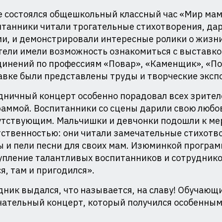
 состоялся общешкольный классный час «Мир мам
танники читали трогательные стихотворения, да
и, и демонстрировали интересные ролики о жизни 
ели имели возможность ознакомиться с выставко
динений по профессиям «Повар», «Каменщик», «По
вке были представлены труды и творческие эксп
ничный концерт особенно порадовал всех зрителе
аммой. Воспитанники со сцены дарили свою любов
утствующим. Мальчишки и девчонки подошли к ме
ственностью: они читали замечательные стихотв
 и пели песни для своих мам. Изюминкой програм
пление талантливых воспитанников и сотруднико
я, там и пригодился».
ник выдался, что называется, на славу! Обучающ
ательный концерт, который получился особенным