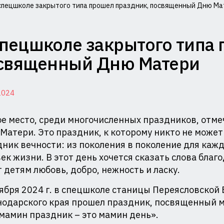
спецшколе закрытого типа прошел праздник, посвященный Дню Ма
миссия
спецшколе закрытого типа
лам
священный Дню Матери
совершеннолетних
2024
щите
е место, среди многочисленных праздников, отме
Матери. Это праздник, к которому никто не може
ник вечности: из поколения в поколение для каж
ав
ек жизни. В этот день хочется сказать слова бла
 детям любовь, добро, нежность и ласку.
и
министрации
ября 2024 г. в спецшколе станицы Переясловской
нодарского края прошел праздник, посвященный
аснодарского
мамин праздник – это мамин день».