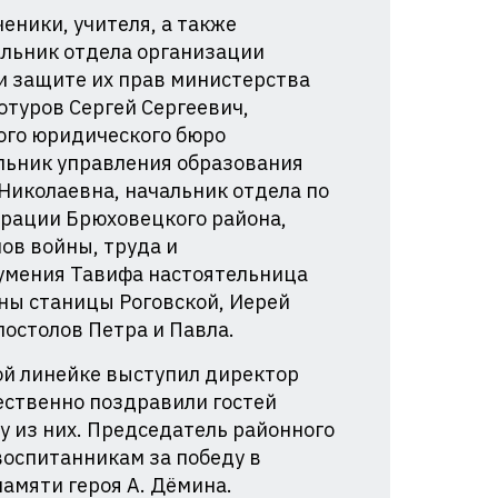
ченики, учителя, а также
альник отдела организации
и защите их прав министерства
отуров Сергей Сергеевич,
ого юридического бюро
альник управления образования
Николаевна, начальник отдела по
рации Брюховецкого района,
ов войны, труда и
умения Тавифа настоятельница
ны станицы Роговской, Иерей
остолов Петра и Павла.
ой линейке выступил директор
ственно поздравили гостей
 из них. Председатель районного
воспитанникам за победу в
мяти героя А. Дёмина.