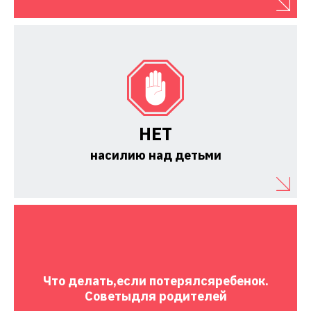
НЕТ
насилию над детьми
Что делать,
если потерялся
ребенок.
Советы
для родителей